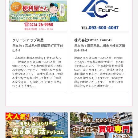
クリーンアップ渋屋
株式会社Office Four-C
所在地：宮城県刈田郡蔵王町宮字館
所在地：福岡県北九州市八幡東区清
山5-1
田4-15-4
～宮城県の相続不動産をお持ちの方へ
親御さまが老人ホームの入居、終活に
～ 親御さまが老人ホームの入居、終
ともない 空き家の維持管理で、まさに
活にともない 空き家の維持管理でお悩
今お悩みの方へ 空き家対策特別措置
みではないですか？ 管理不全空き家
法が、改正されました。 管理不全空き
で税金6倍に！？ 国土交通省は、管理
家に指定されると、最大6倍に税金が上
不十分な空き家に対して新たに「管理
がる可能性がありますので、適切な管
不全空き家」を指定して 行政が指導を
理をお勧めいたします。 当社では管
行うよう法律を ...
理会社を明記した看板の設 ...