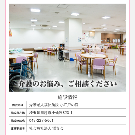
施設情報
介護老人福祉施設 小江戸の庭
施設名称
埼玉県川越市小仙波823-1
施設所在地
049-227-5661
施設連絡先
社会福祉法人 潤青会
運営事業者