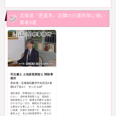
北海道『恵庭市』近隣の介護対策に強い
業者5選
司法書士 土地家屋調査士 関根事
務所
所在地：北海道札幌市中央区北3条
西28丁目2-1 サンビル5F
成年後見・民事信託のご相談は任せく
ださい 成年後見制度とは、認知症・
知的障害などで、物事を判断する能力
が十分でない方の、権利を守る後見人
を選任する事によって、本人を法律的
に保護・支援する制度です。選ばれた
後見人が、本人の財産管理や、本人の