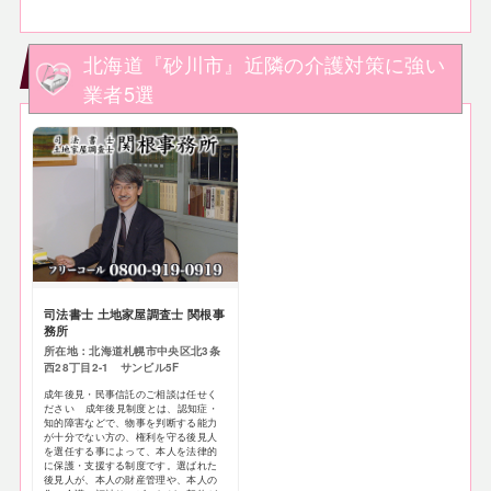
北海道『砂川市』近隣の介護対策に強い
業者5選
司法書士 土地家屋調査士 関根事
務所
所在地：北海道札幌市中央区北3条
西28丁目2-1 サンビル5F
成年後見・民事信託のご相談は任せく
ださい 成年後見制度とは、認知症・
知的障害などで、物事を判断する能力
が十分でない方の、権利を守る後見人
を選任する事によって、本人を法律的
に保護・支援する制度です。選ばれた
後見人が、本人の財産管理や、本人の