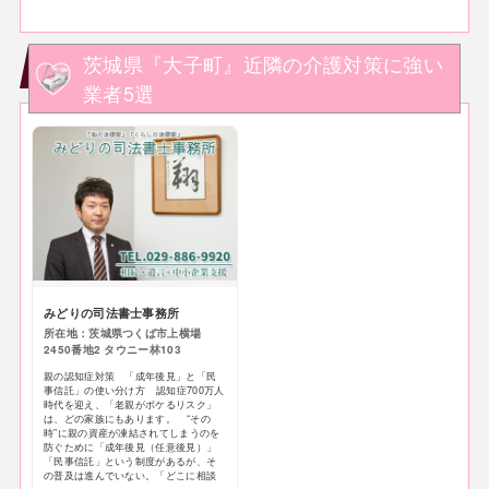
茨城県『大子町』近隣の介護対策に強い
業者5選
みどりの司法書士事務所
所在地：茨城県つくば市上横場
2450番地2 タウニー林103
親の認知症対策 「成年後見」と「民
事信託」の使い分け方 認知症700万人
時代を迎え、「老親がボケるリスク」
は、どの家族にもあります。 “その
時”に親の資産が凍結されてしまうのを
防ぐために「成年後見（任意後見）」
「民事信託」という制度があるが、そ
の普及は進んでいない。「どこに相談