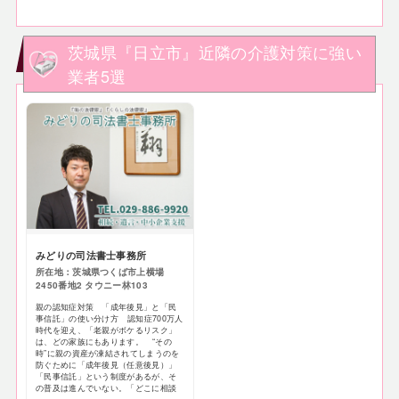
茨城県『日立市』近隣の介護対策に強い
業者5選
みどりの司法書士事務所
所在地：茨城県つくば市上横場
2450番地2 タウニー林103
親の認知症対策 「成年後見」と「民
事信託」の使い分け方 認知症700万人
時代を迎え、「老親がボケるリスク」
は、どの家族にもあります。 “その
時”に親の資産が凍結されてしまうのを
防ぐために「成年後見（任意後見）」
「民事信託」という制度があるが、そ
の普及は進んでいない。「どこに相談