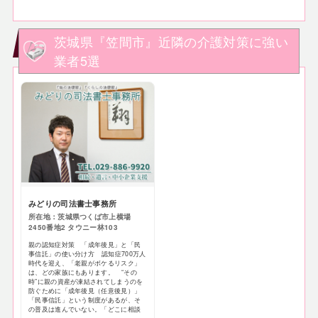
茨城県『笠間市』近隣の介護対策に強い
業者5選
みどりの司法書士事務所
所在地：茨城県つくば市上横場
2450番地2 タウニー林103
親の認知症対策 「成年後見」と「民
事信託」の使い分け方 認知症700万人
時代を迎え、「老親がボケるリスク」
は、どの家族にもあります。 “その
時”に親の資産が凍結されてしまうのを
防ぐために「成年後見（任意後見）」
「民事信託」という制度があるが、そ
の普及は進んでいない。「どこに相談