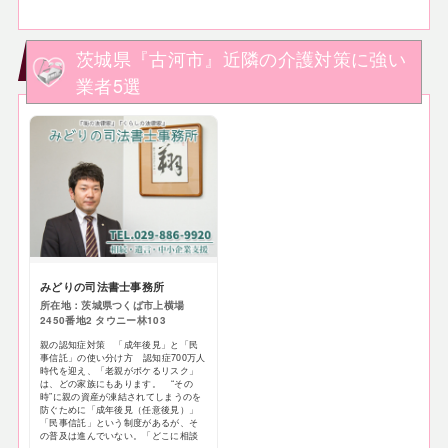
茨城県『古河市』近隣の介護対策に強い
業者5選
みどりの司法書士事務所
所在地：茨城県つくば市上横場
2450番地2 タウニー林103
親の認知症対策 「成年後見」と「民
事信託」の使い分け方 認知症700万人
時代を迎え、「老親がボケるリスク」
は、どの家族にもあります。 “その
時”に親の資産が凍結されてしまうのを
防ぐために「成年後見（任意後見）」
「民事信託」という制度があるが、そ
の普及は進んでいない。「どこに相談