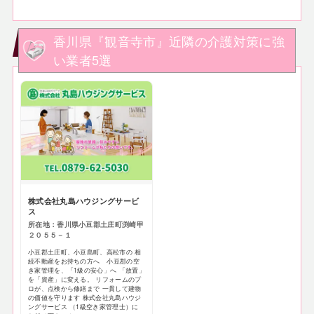
香川県『観音寺市』近隣の介護対策に強
い業者5選
株式会社丸島ハウジングサービ
ス
所在地：香川県小豆郡土庄町渕崎甲
２０５５－１
小豆郡土庄町、小豆島町、高松市の 相
続不動産をお持ちの方へ 小豆郡の空
き家管理を、「1級の安心」へ 「放置」
を「資産」に変える。 リフォームのプ
ロが、点検から修繕まで 一貫して建物
の価値を守ります 株式会社丸島ハウジ
ングサービス （1級空き家管理士）に