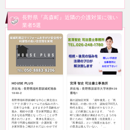
長野県『高森町』近隣の介護対策に強い
業者5選
HOUSE PLUS
宮澤 智史 司法書士事務所
所在地：長野県埴科郡坂城町南条
所在地：長野県須坂市大字米持439
1848-2
番地1
長野県埴科郡坂城町を中心に東北信エ
親の認知症対策 「成年後見」と「民
リアで 介護リフォームでお悩みの方へ
事信託」の使い分け方 認知症700万人
日本では今後、ますます少子高齢化が
時代を迎え、「老親がボケるリスク」
進み、相続や介護・空き家問題は 更に
は、どの家族にもあります。 “その
大きな社会問題となっていくことが予
時”に親の資産が凍結されてしまうのを
想されています。 将来を見据えた、
防ぐために「成年後見（任意後見）」
円滑で円満な相続対策・介護対策・空
「民事信託」という制度があるが、そ
き家対策をご検討されてはいかがです
の普及は進んでいない。「 ...