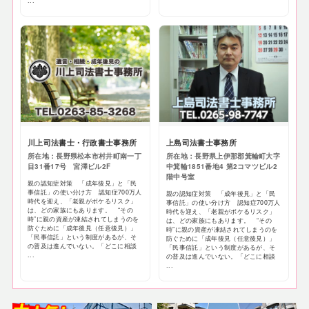
...
川上司法書士・行政書士事務所
上島司法書士事務所
所在地：長野県松本市村井町南一丁
所在地：長野県上伊那郡箕輪町大字
目31番17号 宮澤ビル2F
中箕輪1851番地4 第2コマツビル2
階中号室
親の認知症対策 「成年後見」と「民
事信託」の使い分け方 認知症700万人
親の認知症対策 「成年後見」と「民
時代を迎え、「老親がボケるリスク」
事信託」の使い分け方 認知症700万人
は、どの家族にもあります。 “その
時代を迎え、「老親がボケるリスク」
時”に親の資産が凍結されてしまうのを
は、どの家族にもあります。 “その
防ぐために「成年後見（任意後見）」
時”に親の資産が凍結されてしまうのを
「民事信託」という制度があるが、そ
防ぐために「成年後見（任意後見）」
の普及は進んでいない。「どこに相談
「民事信託」という制度があるが、そ
...
の普及は進んでいない。「どこに相談
...