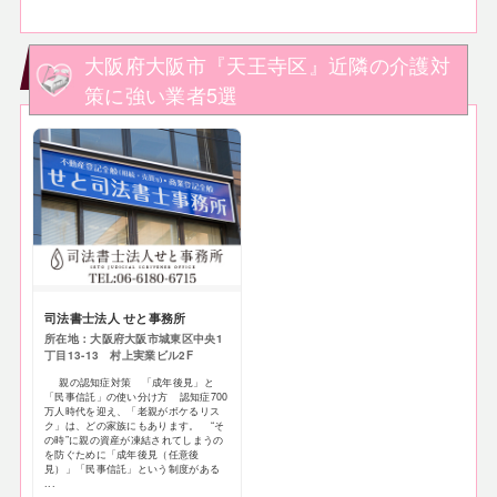
大阪府大阪市『天王寺区』近隣の介護対
策に強い業者5選
司法書士法人 せと事務所
所在地：大阪府大阪市城東区中央1
丁目13-13 村上実業ビル2F
親の認知症対策 「成年後見」と
「民事信託」の使い分け方 認知症700
万人時代を迎え、「老親がボケるリス
ク」は、どの家族にもあります。 “そ
の時”に親の資産が凍結されてしまうの
を防ぐために「成年後見（任意後
見）」「民事信託」という制度がある
...