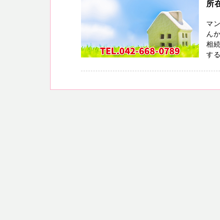
所
マン
んか
相
する