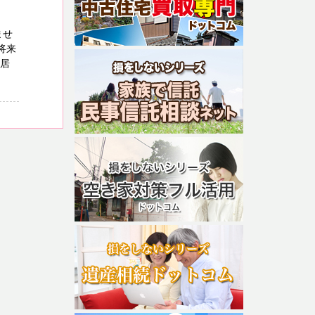
ませ
将来
入居