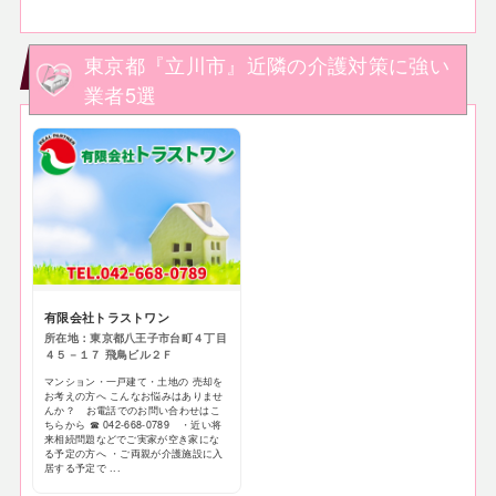
東京都『立川市』近隣の介護対策に強い
業者5選
有限会社トラストワン
所在地：東京都八王子市台町４丁目
４５－１７ 飛鳥ビル２Ｆ
マンション・一戸建て・土地の 売却を
お考えの方へ こんなお悩みはありませ
んか？ お電話でのお問い合わせはこ
ちらから ☎ 042-668-0789 ・近い将
来相続問題などでご実家が空き家にな
る予定の方へ ・ご両親が介護施設に入
居する予定で ...