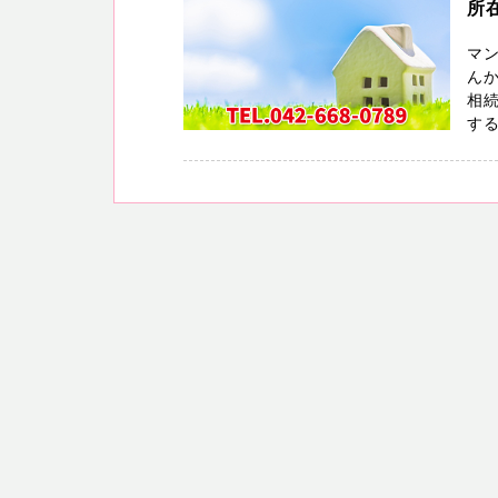
所
マン
んか
相
する