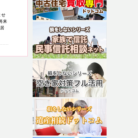
ませ
将来
入居