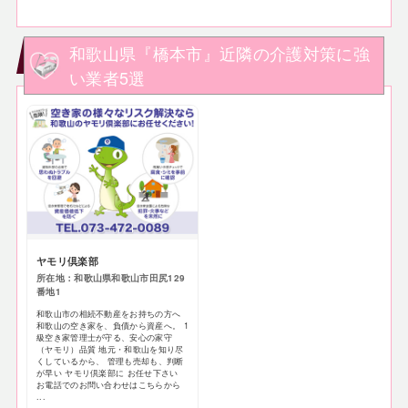
和歌山県『橋本市』近隣の介護対策に強
い業者5選
ヤモリ倶楽部
所在地：和歌山県和歌山市田尻129
番地1
和歌山市の相続不動産をお持ちの方へ
和歌山の空き家を、負債から資産へ。 1
級空き家管理士が守る、安心の家守
（ヤモリ）品質 地元・和歌山を知り尽
くしているから、 管理も売却も、判断
が早い ヤモリ倶楽部に お任せ下さい
お電話でのお問い合わせはこちらから
...