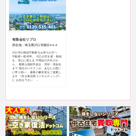
有限会社リプロ
所在地：埼玉県川口市朝日4-4-4
川口市の相続不動産をお持ちの方へ
不動産一筋40年。 川口の空き家・相続
を、安心に変える 不用品の片付けか
ら、 複雑な相続手続き、売却・現金化
まで 地元のベテランが、あなたの想い
に寄り添い、 最善の解決策をご提案し
ます 《空き家活用コンサルティング》
に お任せ下さい ...