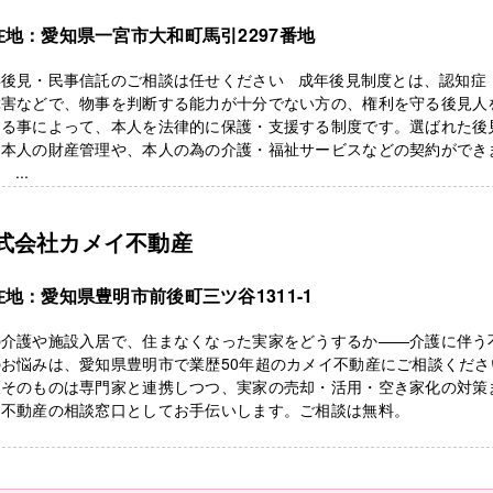
在地：愛知県一宮市大和町馬引2297番地
年後見・民事信託のご相談は任せください 成年後見制度とは、認知症
障害などで、物事を判断する能力が十分でない方の、権利を守る後見人
する事によって、本人を法律的に保護・支援する制度です。選ばれた後
、本人の財産管理や、本人の為の介護・福祉サービスなどの契約ができ
...
式会社カメイ不動産
在地：愛知県豊明市前後町三ツ谷1311-1
の介護や施設入居で、住まなくなった実家をどうするか——介護に伴う
のお悩みは、愛知県豊明市で業歴50年超のカメイ不動産にご相談くださ
護そのものは専門家と連携しつつ、実家の売却・活用・空き家化の対策
、不動産の相談窓口としてお手伝いします。ご相談は無料。