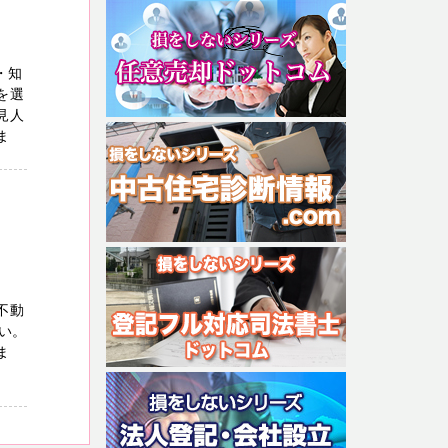
・知
を選
見人
ま
不動
い。
ま