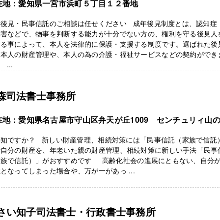
在地：愛知県一宮市浜町５丁目１２番地
年後見・民事信託のご相談は任せください 成年後見制度とは、認知症
障害などで、物事を判断する能力が十分でない方の、権利を守る後見人
する事によって、本人を法律的に保護・支援する制度です。選ばれた後
、本人の財産管理や、本人の為の介護・福祉サービスなどの契約ができ
...
森司法書士事務所
在地：愛知県名古屋市守山区弁天が丘1009 センチュリィ山
2
存知ですか？ 新しい財産管理、相続対策には「民事信託（家族で信託
ご自分の財産を、年老いた親の財産管理、相続対策に新しい手法「民事
家族で信託）」がおすすめです 高齢化社会の進展にともない、自分
となってしまった場合や、万が一があっ ...
さい知子司法書士・行政書士事務所