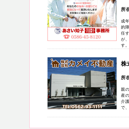
所
成
的
任
が
す。 
株
所
親
産
介
で