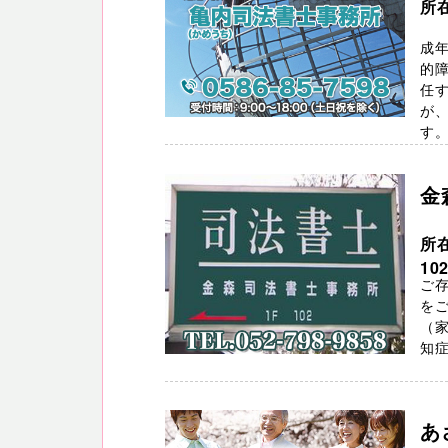
所
成
的
任
が
す。 
金
所
10
ご
を
（
知症
あ