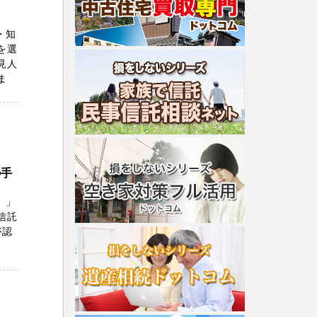
・知
を選
見人
ま
の手
）」
信託
が認