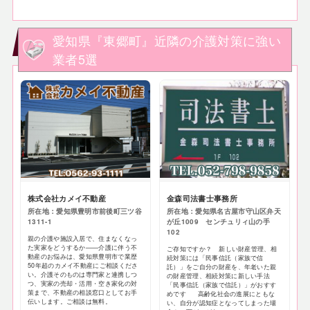
愛知県『東郷町』近隣の介護対策に強い
業者5選
株式会社カメイ不動産
金森司法書士事務所
所在地：愛知県豊明市前後町三ツ谷
所在地：愛知県名古屋市守山区弁天
1311-1
が丘1009 センチュリィ山の手
102
親の介護や施設入居で、住まなくなっ
た実家をどうするか——介護に伴う不
ご存知ですか？ 新しい財産管理、相
動産のお悩みは、愛知県豊明市で業歴
続対策には「民事信託（家族で信
50年超のカメイ不動産にご相談くださ
託）」をご自分の財産を、年老いた親
い。介護そのものは専門家と連携しつ
の財産管理、相続対策に新しい手法
つ、実家の売却・活用・空き家化の対
「民事信託（家族で信託）」がおすす
策まで、不動産の相談窓口としてお手
めです 高齢化社会の進展にともな
伝いします。ご相談は無料。
い、自分が認知症となってしまった場