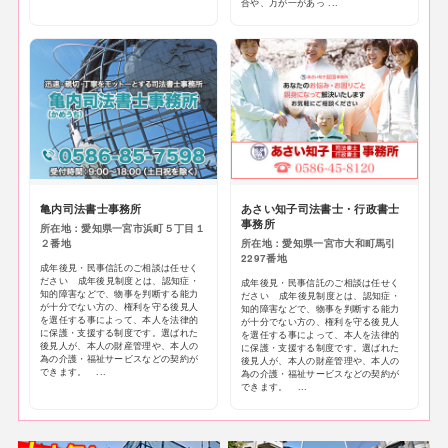
合や、万が一があっ ...
亀内司法書士事務所
あさい知子司法書士・行政書士
事務所
所在地：愛知県一宮市浜町５丁目１
２番地
所在地：愛知県一宮市大和町馬引
2297番地
成年後見・民事信託のご相談は任せく
ださい 成年後見制度とは、認知症・
成年後見・民事信託のご相談は任せく
知的障害などで、物事を判断する能力
ださい 成年後見制度とは、認知症・
が十分でない方の、権利を守る後見人
知的障害などで、物事を判断する能力
を選任する事によって、本人を法律的
が十分でない方の、権利を守る後見人
に保護・支援する制度です。選ばれた
を選任する事によって、本人を法律的
後見人が、本人の財産管理や、本人の
に保護・支援する制度です。選ばれた
為の介護・福祉サービスなどの契約が
後見人が、本人の財産管理や、本人の
できます。 ...
為の介護・福祉サービスなどの契約が
できます。 ...