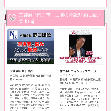
京都府『南丹市』近隣の介護対策に強い
業者5選
有限会社 野口建設
株式会社ウィンライズコーポ
レーション
所在地：京都府与謝郡与謝野町字明
石2180-10
所在地：京都府京都市山科区椥辻東
浦町56-2パルジュコート1F
京都府与謝郡与謝野町の有限会社 野口
建設が、介護施設への入退去にともな
京都市山科区・東山区を中心に市内全
う住まいの実務をお手伝いします。入
域の 相続不動産をお持ちの方へ 地域
院・施設入所で空いたご実家の維持管
密着で京都市に強い！ 株式会社ウィン
理、荷物の片付けと不用品の処分、住
ライズコーポレーションに お任せ下さ
み継ぐための改修、解体まで、一級空
い！ お電話でのお問い合わせはこち
き家管理士が在籍する総合建設会社が
らから ☎ 075-594-0225 お電話だけ
窓口ひとつで対応します。生活保護受
で ...